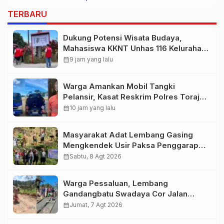
TERBARU
Dukung Potensi Wisata Budaya,
Mahasiswa KKNT Unhas 116 Kelurahan
Nonongan Utara Pasang Papan
calendar_month
9 jam yang lalu
Informasi Objek Wisata Berbasis
Digital
Warga Amankan Mobil Tangki
Pelansir, Kasat Reskrim Polres Toraja
Utara: Proses Hukum Berjalan
calendar_month
10 jam yang lalu
Transparan
Masyarakat Adat Lembang Gasing
Mengkendek Usir Paksa Penggarap
yang Rusak Kawasan Hutan
calendar_month
Sabtu, 8 Agt 2026
Warga Pessaluan, Lembang
Gandangbatu Swadaya Cor Jalan
Kabupaten
calendar_month
Jumat, 7 Agt 2026