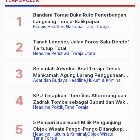
TERPOPULER
Bandara Toraja Buka Rute Penerbangan
Langsung Toraja-Balikpapan
Ekobis
Headline
Nasional
Tana Toraja
Tanah Longsor, Jalan Poros Salu-Dende’
Tertutup Total
Headline
Peristiwa
Toraja Utara
Sejumlah Advokat Asal Toraja Desak
Mahkamah Agung Larang Penggunaan
Adat dan Budaya
Headline
Hukum & Kriminal
Alat Berat pada Eksekusi Rumah Adat
Tongkonan
KPU Tetapkan Theofilus Allorerung dan
Zadrak Tombe sebagai Bupati dan Wakil
Headline
Politik
Tana Toraja
Bupati Tana Toraja Terpilih
5 Pencuri Sparepart Milik Pengunjung
Objek Wisata Pango-Pango Ditangkap
Headline
Hukum & Kriminal
Objek Wisata
Polisi
Tana Toraja