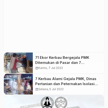
71 Ekor Kerbau Bergejala PMK
Ditemukan di Pasar dan 7
Kecamatan di Toraja Utara
calendar_month
Kamis, 7 Jul 2022
7 Kerbau Alami Gejala PMK, Dinas
Pertanian dan Peternakan Isolasi
Pasar Hewan Bolu
calendar_month
Selasa, 5 Jul 2022