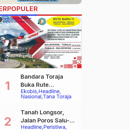
ERPOPULER
Bandara Toraja
Buka Rute
Ekobis
Headline
Penerbangan
Nasional
Tana Toraja
Langsung Toraja-
Balikpapan
Tanah Longsor,
Jalan Poros Salu-
Headline
Peristiwa
Dende’ Tertutup