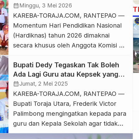
Pemerataan dan Akses Pendidikan
calendar_month
Minggu, 3 Mei 2026
T
KAREBA-TORAJA.COM, RANTEPAO —
Momentum Hari Pendidikan Nasional
(Hardiknas) tahun 2026 dimaknai
secara khusus oleh Anggota Komisi X
DPR RI dari Fraksi Partai NasDem, Eva
Bupati Dedy Tegaskan Tak Boleh
Stevany Rataba, sebagai titik refleksi
Ada Lagi Guru atau Kepsek yang
dan penguatan komitmen untuk
Jadi Timses Politisi
calendar_month
Jumat, 2 Mei 2025
meningkatkan kualitas pendidikan di
KAREBA-TORAJA.COM, RANTEPAO —
daerah, terutama di wilayah Toraja
Bupati Toraja Utara, Frederik Victor
yang masih menghadapi berbagai
Palimbong mengingatkan kepada para
tantangan akses dan pemerataan.
guru dan Kepala Sekolah agar tidak
Dalam keterangannya, Sabtu, 2 Mei
boleh lagi menjadi “tim sukses” bagi
[…]