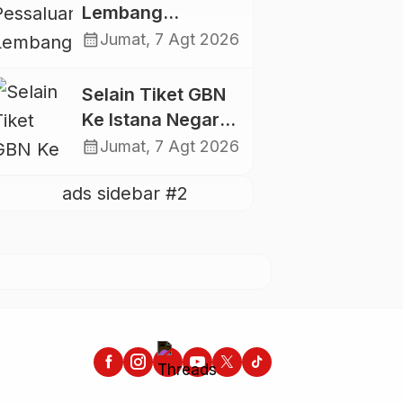
Kawasan Hutan
Lembang
Gandangbatu
calendar_month
Jumat, 7 Agt 2026
Swadaya Cor
Jalan Kabupaten
Selain Tiket GBN
Ke Istana Negara,
Mahasiswa UKI
calendar_month
Jumat, 7 Agt 2026
Toraja Oktavia
juga Lolos ke
Pekan Seni
Mahasiswa
Nasional 2026