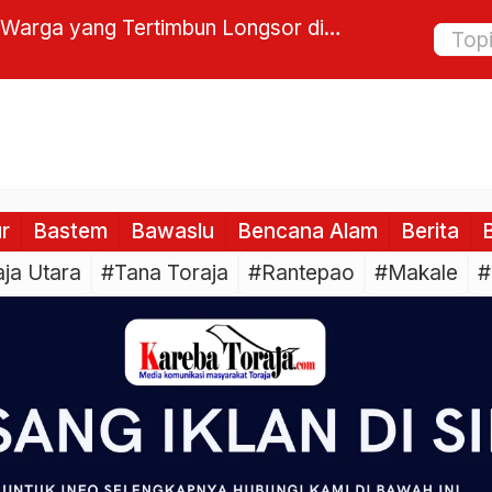
a Wisata, Tiga BUMLem Toraja Utara
Bupati L
mbang Buntu Datu, Tana Toraja
Nama-N
ur
Bastem
Bawaslu
Bencana Alam
Berita
B
ja Utara
#Tana Toraja
#Rantepao
#Makale
#