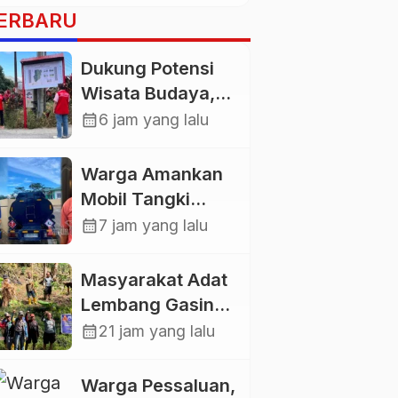
ERBARU
Dukung Potensi
Wisata Budaya,
Mahasiswa KKNT
calendar_month
6 jam yang lalu
Unhas 116
Kelurahan
Warga Amankan
Nonongan Utara
Mobil Tangki
Pasang Papan
Pelansir, Kasat
calendar_month
7 jam yang lalu
Informasi Objek
Reskrim Polres
Wisata Berbasis
Toraja Utara:
Masyarakat Adat
Digital
Proses Hukum
Lembang Gasing
Berjalan
Mengkendek Usir
calendar_month
21 jam yang lalu
Transparan
Paksa Penggarap
yang Rusak
Warga Pessaluan,