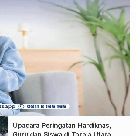
politisi. Kepala Sekolah dan guru
hanya boleh jadi “tim sukses” anak
murid atau anak didikanya. Sehingga
perhatian dan fokus guru hanya
mengajar dan mendidik, tidak dibebani
oleh tuntutan sana-sini, baik dari […]
Upacara Peringatan Hardiknas,
Guru dan Siswa di Toraja Utara