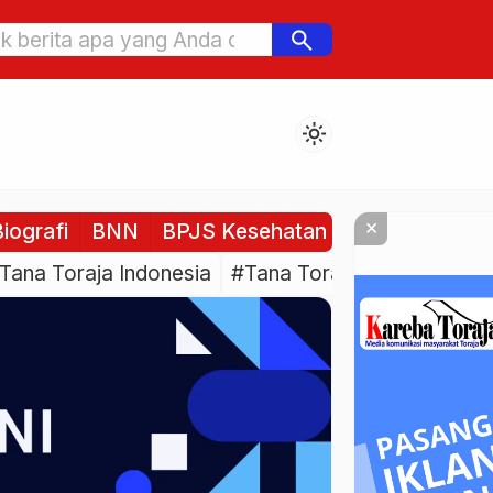
antik Dewan Pendidikan Tana Toraja, Berikut
search
amanya
light_mode
×
iografi
BNN
BPJS Kesehatan
BPJS Ketenag
Tana Toraja Indonesia
#Tana Toraja Culture
#Pe