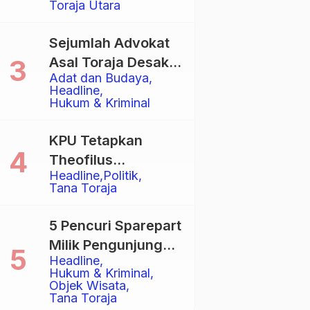
Toraja Utara
Total
Sejumlah Advokat
Asal Toraja Desak
Adat dan Budaya
Mahkamah Agung
Headline
Larang Penggunaan
Hukum & Kriminal
Alat Berat pada
Eksekusi Rumah
KPU Tetapkan
Adat Tongkonan
Theofilus
Headline
Politik
Allorerung dan
Tana Toraja
Zadrak Tombe
sebagai Bupati dan
5 Pencuri Sparepart
Wakil Bupati Tana
Milik Pengunjung
Toraja Terpilih
Headline
Objek Wisata
Hukum & Kriminal
Pango-Pango
Objek Wisata
Tana Toraja
Ditangkap Polisi