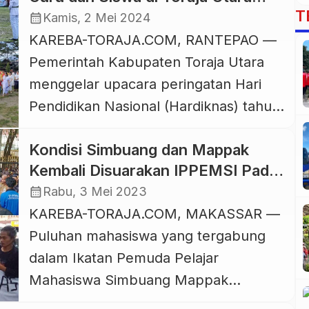
T
Kenakan Pakaian Adat
calendar_month
Kamis, 2 Mei 2024
KAREBA-TORAJA.COM, RANTEPAO —
Pemerintah Kabupaten Toraja Utara
menggelar upacara peringatan Hari
Pendidikan Nasional (Hardiknas) tahun
2024 di Lapangan Bakti Rantepao,
Kondisi Simbuang dan Mappak
Kamis, 2 Mei 2024. Upacara yang
Kembali Disuarakan IPPEMSI Pada
dipimpin Wakil Bupati Toraja Utara,
Momentum Hardiknas 2023
calendar_month
Rabu, 3 Mei 2023
Frederik Victor Palimbong ini
KAREBA-TORAJA.COM, MAKASSAR —
mengambil tema “Bergerak Bersama,
Puluhan mahasiswa yang tergabung
Lanjutkan Merdeka Belajar”. Yang unik
dalam Ikatan Pemuda Pelajar
dari upacara Hardiknas tahun 2024 ini
Mahasiswa Simbuang Mappak
adalah hampir semua peserta upacara
(IPPEMSI) Makassar melakukan aksi
[…]