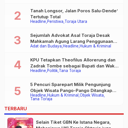
Tanah Longsor, Jalan Poros Salu-Dende’
Tertutup Total
Headline
Peristiwa
Toraja Utara
Sejumlah Advokat Asal Toraja Desak
Mahkamah Agung Larang Penggunaan
Adat dan Budaya
Headline
Hukum & Kriminal
Alat Berat pada Eksekusi Rumah Adat
Tongkonan
KPU Tetapkan Theofilus Allorerung dan
Zadrak Tombe sebagai Bupati dan Wakil
Headline
Politik
Tana Toraja
Bupati Tana Toraja Terpilih
5 Pencuri Sparepart Milik Pengunjung
Objek Wisata Pango-Pango Ditangkap
Headline
Hukum & Kriminal
Objek Wisata
Polisi
Tana Toraja
TERBARU
Selain Tiket GBN Ke Istana Negara,