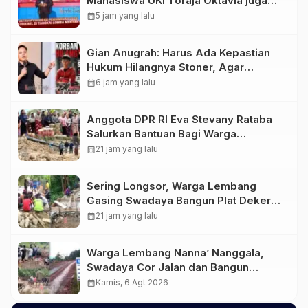
Mahasiswa UKI Toraja Oktavia juga
Lolos ke Pekan Seni Mahasiswa
calendar_month
5 jam yang lalu
Nasional 2026
Gian Anugrah: Harus Ada Kepastian
Hukum Hilangnya Stoner, Agar
Keluarga tidak Larut dalam Trauma
calendar_month
6 jam yang lalu
dan Kesedihan Berkepanjangan
Anggota DPR RI Eva Stevany Rataba
Salurkan Bantuan Bagi Warga
Terdampak Longsor di Buntu Pepasan
calendar_month
21 jam yang lalu
Sering Longsor, Warga Lembang
Gasing Swadaya Bangun Plat Deker
dan Talut Jalan Penghubung Antar
calendar_month
21 jam yang lalu
Lembang
Warga Lembang Nanna’ Nanggala,
Swadaya Cor Jalan dan Bangun
Jembatan
calendar_month
Kamis, 6 Agt 2026