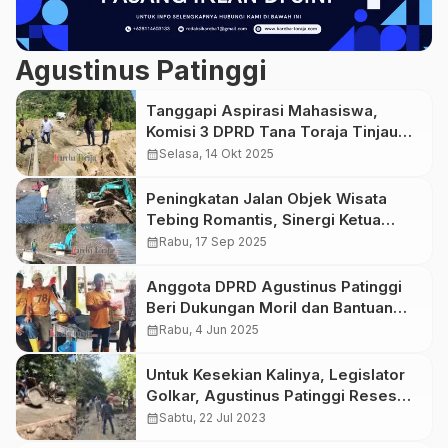
Agustinus Patinggi
Tanggapi Aspirasi Mahasiswa,
Komisi 3 DPRD Tana Toraja Tinjau
Jalan Poros Simbuang-Mappak
calendar_month
Selasa, 14 Okt 2025
Peningkatan Jalan Objek Wisata
Tebing Romantis, Sinergi Ketua
Komisi 3 DPRD, BPBD dan PUTR
calendar_month
Rabu, 17 Sep 2025
Tana Toraja
Anggota DPRD Agustinus Patinggi
Beri Dukungan Moril dan Bantuan
Sembako untuk Korban Tanah
calendar_month
Rabu, 4 Jun 2025
Bergerak di Rano
Untuk Kesekian Kalinya, Legislator
Golkar, Agustinus Patinggi Reses
dengan Cara Perbaiki Jalan
calendar_month
Sabtu, 22 Jul 2023