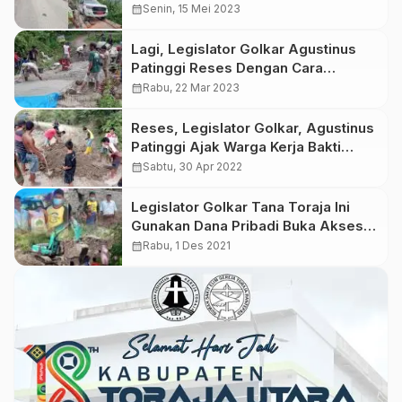
– Rano yang Nyaris Putus
calendar_month
Senin, 15 Mei 2023
Lagi, Legislator Golkar Agustinus
Patinggi Reses Dengan Cara
Perbaiki Jalan
calendar_month
Rabu, 22 Mar 2023
Reses, Legislator Golkar, Agustinus
Patinggi Ajak Warga Kerja Bakti
Timbun Jalan
calendar_month
Sabtu, 30 Apr 2022
Legislator Golkar Tana Toraja Ini
Gunakan Dana Pribadi Buka Akses
ke 4 Kampung yang Terisolir Akibat
calendar_month
Rabu, 1 Des 2021
Tanah Longsor