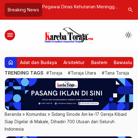
Kehutanan Meninggal
Lewat “Jalan Tikus”; Cara Oknum
Ketahuan
search
Breaking News
i Tondon Siba’ta
Pedagang Memasukkan Babi dari
Kabur, Pe
Luar ke Toraja
Ditangkap
menu
light_mode
home
Adat dan Budaya
Arsitektur
Bastem
Bawaslu
TRENDING TAGS
#Toraja
#Toraja Utara
#Tana Toraja
#
Beranda
»
Komunitas
»
Sidang Sinode Am ke-17 Gereja Kibaid
Siap Digelar di Makale, Dihadiri 700 Utusan dari Seluruh
Indonesia