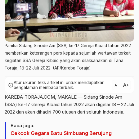
Panitia Sidang Sinode Am (SSA) ke-17 Gereja Kibaid tahun 2022
memberikan keterangan pers kepada sejumlah wartawan terkait
kegiatan SSA Gereja Kibaid yang akan dilaksanakan di Tana
Toraja, 18-22 Juli 2022. (AP/Kareba Toraja).
Atur ukuran teks artikel ini untuk mendapatkan
text_increase
info
text_decrease
pengalaman membaca terbaik.
KAREBA-TORAJA.COM, MAKALE — Sidang Sinode Am
(SSA) ke-17 Gereja Kibaid tahun 2022 akan digelar 18 – 22 Juli
2022 dan akan dihadiri 700 utusan dari seluruh Indonesia.
Baca juga:
Cekcok Gegara Batu Simbuang Berujung