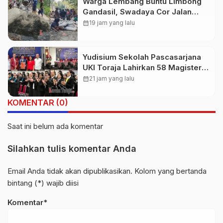
Warga Lembang Buntu Limbong
Gandasil, Swadaya Cor Jalan
Sepanjang 500 Meter
calendar_month
19 jam yang lalu
Yudisium Sekolah Pascasarjana
UKI Toraja Lahirkan 58 Magister
Baru
calendar_month
21 jam yang lalu
KOMENTAR (0)
Saat ini belum ada komentar
Silahkan tulis komentar Anda
Email Anda tidak akan dipublikasikan. Kolom yang bertanda
bintang (*) wajib diisi
Komentar*