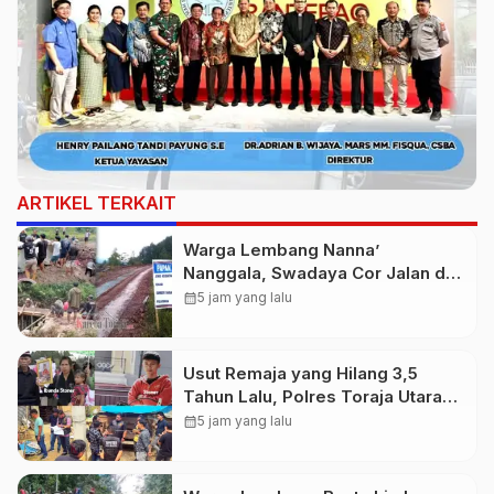
ARTIKEL TERKAIT
Warga Lembang Nanna’
Nanggala, Swadaya Cor Jalan dan
Bangun Jembatan
calendar_month
5 jam yang lalu
Usut Remaja yang Hilang 3,5
Tahun Lalu, Polres Toraja Utara
Kembali Datangi TKP
calendar_month
5 jam yang lalu