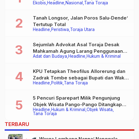
Ekobis
Headline
Nasional
Tana Toraja
Tanah Longsor, Jalan Poros Salu-Dende’
Tertutup Total
Headline
Peristiwa
Toraja Utara
Sejumlah Advokat Asal Toraja Desak
Mahkamah Agung Larang Penggunaan
Adat dan Budaya
Headline
Hukum & Kriminal
Alat Berat pada Eksekusi Rumah Adat
Tongkonan
KPU Tetapkan Theofilus Allorerung dan
Zadrak Tombe sebagai Bupati dan Wakil
Headline
Politik
Tana Toraja
Bupati Tana Toraja Terpilih
5 Pencuri Sparepart Milik Pengunjung
Objek Wisata Pango-Pango Ditangkap
Headline
Hukum & Kriminal
Objek Wisata
Polisi
Tana Toraja
TERBARU
Warga Lembang Nanna’ Nanggala,