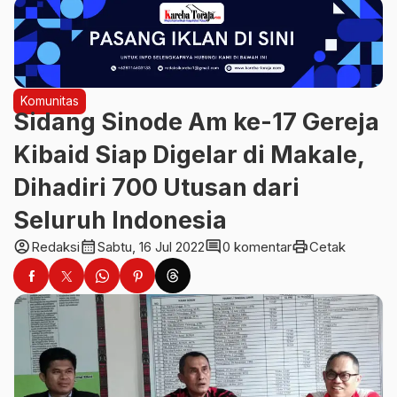
Komunitas
Sidang Sinode Am ke-17 Gereja
Kibaid Siap Digelar di Makale,
Dihadiri 700 Utusan dari
Seluruh Indonesia
account_circle
calendar_month
comment
print
Redaksi
Sabtu, 16 Jul 2022
0 komentar
Cetak