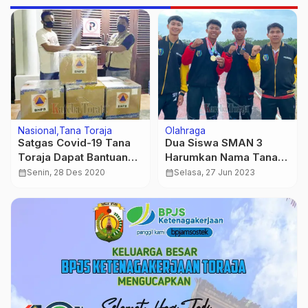
Nasional
Tana Toraja
Olahraga
Satgas Covid-19 Tana
Dua Siswa SMAN 3
Toraja Dapat Bantuan
Harumkan Nama Tana
5000 Pic Rapid Test
Toraja di Kejurda
calendar_month
Senin, 28 Des 2020
calendar_month
Selasa, 27 Jun 2023
Antigen dari BNPB
Pelajar Sulsel 2023
Cabor Atletik