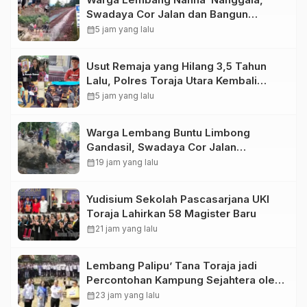
Swadaya Cor Jalan dan Bangun
Jembatan
calendar_month
5 jam yang lalu
Usut Remaja yang Hilang 3,5 Tahun
Lalu, Polres Toraja Utara Kembali
Datangi TKP
calendar_month
5 jam yang lalu
Warga Lembang Buntu Limbong
Gandasil, Swadaya Cor Jalan
Sepanjang 500 Meter
calendar_month
19 jam yang lalu
Yudisium Sekolah Pascasarjana UKI
Toraja Lahirkan 58 Magister Baru
calendar_month
21 jam yang lalu
Lembang Palipu’ Tana Toraja jadi
Percontohan Kampung Sejahtera oleh
Kemensos
calendar_month
23 jam yang lalu