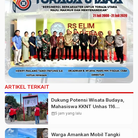
ARTIKEL TERKAIT
Dukung Potensi Wisata Budaya,
Mahasiswa KKNT Unhas 116
Kelurahan Nonongan Utara
calendar_month
5 jam yang lalu
Pasang Papan Informasi Objek
Wisata Berbasis Digital
Warga Amankan Mobil Tangki