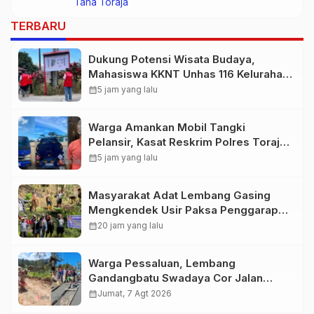
Tana Toraja
TERBARU
Dukung Potensi Wisata Budaya,
Mahasiswa KKNT Unhas 116 Kelurahan
Nonongan Utara Pasang Papan
calendar_month
5 jam yang lalu
Informasi Objek Wisata Berbasis
Digital
Warga Amankan Mobil Tangki
Pelansir, Kasat Reskrim Polres Toraja
Utara: Proses Hukum Berjalan
calendar_month
5 jam yang lalu
Transparan
Masyarakat Adat Lembang Gasing
Mengkendek Usir Paksa Penggarap
yang Rusak Kawasan Hutan
calendar_month
20 jam yang lalu
Warga Pessaluan, Lembang
Gandangbatu Swadaya Cor Jalan
Kabupaten
calendar_month
Jumat, 7 Agt 2026