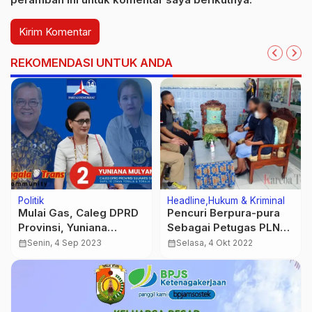
REKOMENDASI UNTUK ANDA
Politik
Headline
Hukum & Kriminal
Mulai Gas, Caleg DPRD
Pencuri Berpura-pura
Provinsi, Yuniana
Sebagai Petugas PLN
Mulyana Temui
Beraksi di Tana Toraja
calendar_month
Senin, 4 Sep 2023
calendar_month
Selasa, 4 Okt 2022
Sekaligus Minta
Dukungan Mantan
Bupati dan Anggota
Dewan