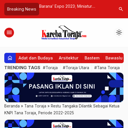
23; Miniatur
Warga Buakayu Apresiasi Gerak
Toraja Ut
search
Breaking News
oraja
Cepat Pemerintah dan Stakeholder
Inklusif;
Buka Akses Jalan yang Tertutup
Penyandan
Longsor
menu
light_mode
home
Adat dan Budaya
Arsitektur
Bastem
Bawaslu
TRENDING TAGS
#Toraja
#Toraja Utara
#Tana Toraja
#
Beranda
»
Tana Toraja
»
Restu Tangaka Dilantik Sebagai Ketua
KNPI Tana Toraja, Periode 2022-2025