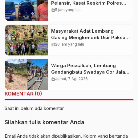
Pelansir, Kasat Reskrim Polres
Toraja Utara: Proses Hukum
calendar_month
5 jam yang lalu
Berjalan Transparan
Masyarakat Adat Lembang
Gasing Mengkendek Usir Paksa
Penggarap yang Rusak Kawasan
calendar_month
20 jam yang lalu
Hutan
Warga Pessaluan, Lembang
Gandangbatu Swadaya Cor Jalan
Kabupaten
calendar_month
Jumat, 7 Agt 2026
KOMENTAR (0)
Saat ini belum ada komentar
Silahkan tulis komentar Anda
Email Anda tidak akan dipublikasikan. Kolom yang bertanda