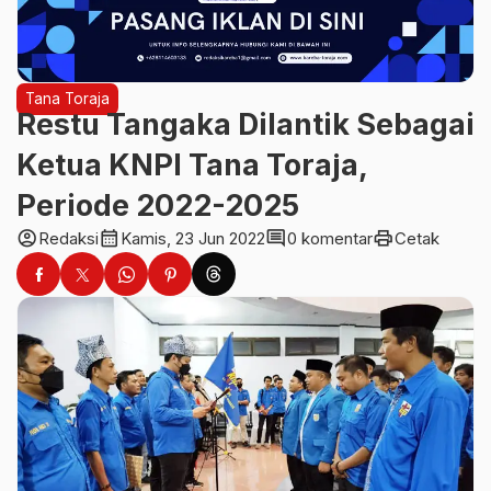
Tana Toraja
Restu Tangaka Dilantik Sebagai
Ketua KNPI Tana Toraja,
Periode 2022-2025
account_circle
calendar_month
comment
print
Redaksi
Kamis, 23 Jun 2022
0 komentar
Cetak