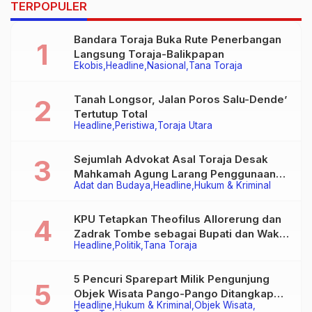
TERPOPULER
Bandara Toraja Buka Rute Penerbangan
Langsung Toraja-Balikpapan
Ekobis
Headline
Nasional
Tana Toraja
Tanah Longsor, Jalan Poros Salu-Dende’
Tertutup Total
Headline
Peristiwa
Toraja Utara
Sejumlah Advokat Asal Toraja Desak
Mahkamah Agung Larang Penggunaan
Adat dan Budaya
Headline
Hukum & Kriminal
Alat Berat pada Eksekusi Rumah Adat
Tongkonan
KPU Tetapkan Theofilus Allorerung dan
Zadrak Tombe sebagai Bupati dan Wakil
Headline
Politik
Tana Toraja
Bupati Tana Toraja Terpilih
5 Pencuri Sparepart Milik Pengunjung
Objek Wisata Pango-Pango Ditangkap
Headline
Hukum & Kriminal
Objek Wisata
Polisi