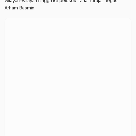
wilayah-wilayah hingga ke pelosok Tana Toraja,” tegas
Arham Basmin.