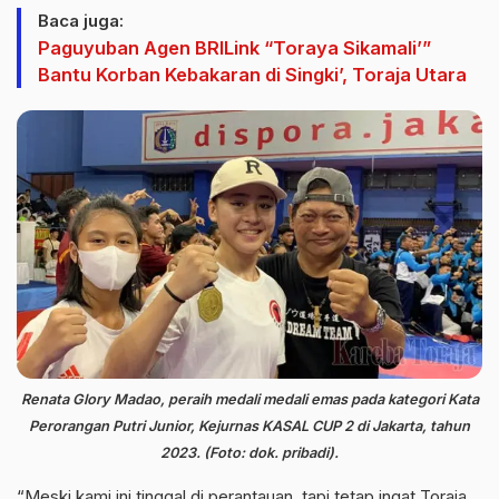
Baca juga:
Paguyuban Agen BRILink “Toraya Sikamali’”
Bantu Korban Kebakaran di Singki’, Toraja Utara
Renata Glory Madao, peraih medali medali emas pada kategori Kata
Perorangan Putri Junior, Kejurnas KASAL CUP 2 di Jakarta, tahun
2023. (Foto: dok. pribadi).
“Meski kami ini tinggal di perantauan, tapi tetap ingat Toraja.