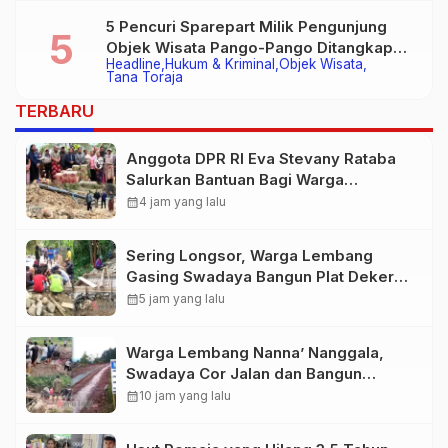
5 Pencuri Sparepart Milik Pengunjung
Objek Wisata Pango-Pango Ditangkap
Headline
Hukum & Kriminal
Objek Wisata
Polisi
Tana Toraja
TERBARU
Anggota DPR RI Eva Stevany Rataba
Salurkan Bantuan Bagi Warga
Terdampak Longsor di Buntu Pepasan
calendar_month
4 jam yang lalu
Sering Longsor, Warga Lembang
Gasing Swadaya Bangun Plat Deker
dan Talut Jalan Penghubung Antar
calendar_month
5 jam yang lalu
Lembang
Warga Lembang Nanna’ Nanggala,
Swadaya Cor Jalan dan Bangun
Jembatan
calendar_month
10 jam yang lalu