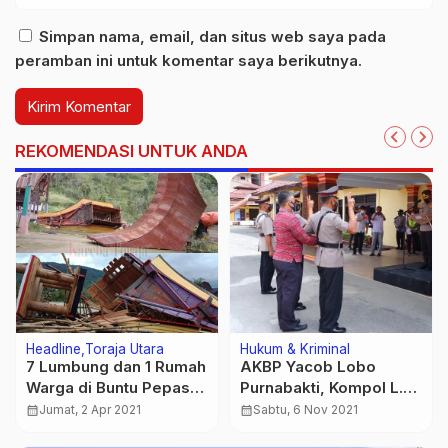
Simpan nama, email, dan situs web saya pada
peramban ini untuk komentar saya berikutnya.
REKOMENDASI UNTUK ANDA
Headline
Toraja Utara
Hukum & Kriminal
7 Lumbung dan 1 Rumah
AKBP Yacob Lobo
Warga di Buntu Pepasan
Purnabakti, Kompol L.
Rusak Diterjang Angin
Yulius Palayukan
calendar_month
Jumat, 2 Apr 2021
calendar_month
Sabtu, 6 Nov 2021
Dilantik Jadi