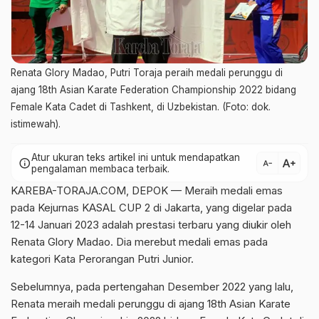
Renata Glory Madao, Putri Toraja peraih medali perunggu di
ajang 18th Asian Karate Federation Championship 2022 bidang
Female Kata Cadet di Tashkent, di Uzbekistan. (Foto: dok.
istimewah).
Atur ukuran teks artikel ini untuk mendapatkan
text_increase
info
text_decrease
pengalaman membaca terbaik.
KAREBA-TORAJA.COM, DEPOK — Meraih medali emas
pada Kejurnas KASAL CUP 2 di Jakarta, yang digelar pada
12-14 Januari 2023 adalah prestasi terbaru yang diukir oleh
Renata Glory Madao. Dia merebut medali emas pada
kategori Kata Perorangan Putri Junior.
Sebelumnya, pada pertengahan Desember 2022 yang lalu,
Renata meraih medali perunggu di ajang 18th Asian Karate