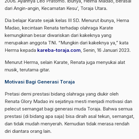
2006. Ayahnya Leo Pratomo. Ibunya, Helma Madao, berasal
dari Angin-angin, Kecamatan Kesu’, Toraja Utara.
Dia belajar Karate sejak kelas III SD. Menurut ibunya, Hema
Madao, kecintaan Renata terhadap olahraga Karate
kemungkinan besar diwariskan dari kakeknya yang
merupakan anggota TNI. “Mungkin dari kakeknya ya,” kata
Herma kepada
kareba-toraja.com
, Senin, 16 Januari 2023.
Menurut Herma, selain Karate, Renata juga menyukai alat
musik, terutama gitar.
Motivasi Bagi Generasi Toraja
Pretasi demi prestasi bidang olahraga yang diukir oleh
Renata Glory Madao ini sejatinya mesti menjadi motivasi dan
pelecut semangat bagi generasi muda Toraja. Bahwa semua
prestasi (di bidang apa saja) bisa diraih asal tekun, semangat,
dan tidak mudah menyerah. Kemudian tidak merasa rendah
diri diantara orang lain.