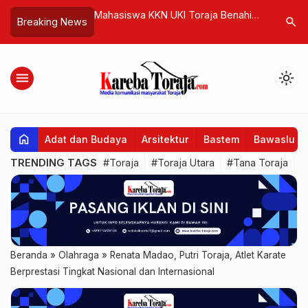
UKI Toraja Benahi
Wakil Menteri Perdagangan RI, Jerry
Mau Diban
search
Breaking News
unung Simulluk
Sambuaga Diundang sebagai
Lokasi Ka
Narasumber Rakernas XI PMKRI di
Toraja
menu
light_mode
home
Adat dan Budaya
Arsitektur
Bastem
Bawaslu
TRENDING TAGS
#Toraja
#Toraja Utara
#Tana Toraja
#
Beranda
»
Olahraga
»
Renata Madao, Putri Toraja, Atlet Karate
Berprestasi Tingkat Nasional dan Internasional