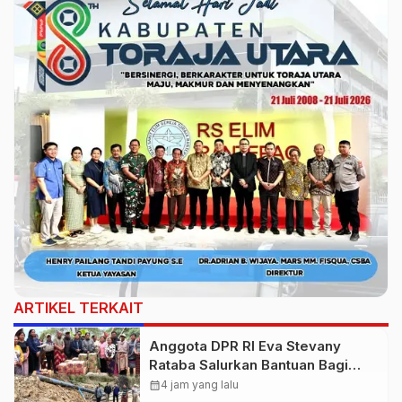
ARTIKEL TERKAIT
Anggota DPR RI Eva Stevany
Rataba Salurkan Bantuan Bagi
Warga Terdampak Longsor di
calendar_month
4 jam yang lalu