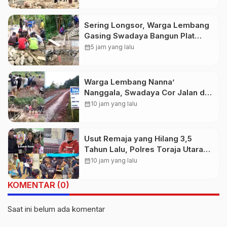
Buntu Pepasan
Sering Longsor, Warga Lembang
Gasing Swadaya Bangun Plat
Deker dan Talut Jalan
calendar_month
5 jam yang lalu
Penghubung Antar Lembang
Warga Lembang Nanna’
Nanggala, Swadaya Cor Jalan dan
Bangun Jembatan
calendar_month
10 jam yang lalu
Usut Remaja yang Hilang 3,5
Tahun Lalu, Polres Toraja Utara
Kembali Datangi TKP
calendar_month
10 jam yang lalu
KOMENTAR (0)
Saat ini belum ada komentar