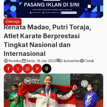
Olahraga
Renata Madao, Putri Toraja,
Atlet Karate Berprestasi
Tingkat Nasional dan
Internasional
account_circle
calendar_month
comment
print
Redaksi
Senin, 16 Jan 2023
0 komentar
Cetak