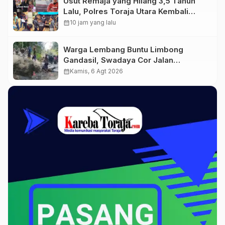
Usut Remaja yang Hilang 3,5 Tahun
Lalu, Polres Toraja Utara Kembali
Datangi TKP
calendar_month
10 jam yang lalu
Warga Lembang Buntu Limbong
Gandasil, Swadaya Cor Jalan
Sepanjang 500 Meter
calendar_month
Kamis, 6 Agt 2026