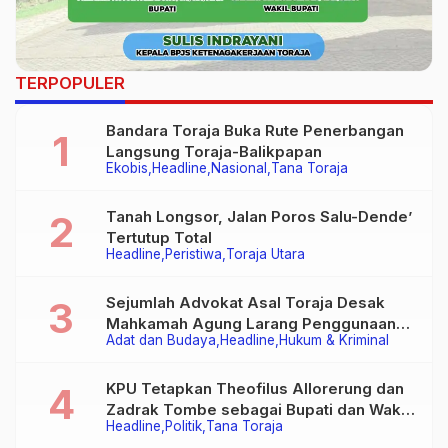
TERPOPULER
Bandara Toraja Buka Rute Penerbangan
Langsung Toraja-Balikpapan
Ekobis
Headline
Nasional
Tana Toraja
Tanah Longsor, Jalan Poros Salu-Dende’
Tertutup Total
Headline
Peristiwa
Toraja Utara
Sejumlah Advokat Asal Toraja Desak
Mahkamah Agung Larang Penggunaan
Adat dan Budaya
Headline
Hukum & Kriminal
Alat Berat pada Eksekusi Rumah Adat
Tongkonan
KPU Tetapkan Theofilus Allorerung dan
Zadrak Tombe sebagai Bupati dan Wakil
Headline
Politik
Tana Toraja
Bupati Tana Toraja Terpilih