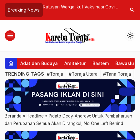
kut Vaksinasi Covid-
Modus Test Drive, Pelajar SMK Ini
Mengamp
search
Breaking News
si Kemenag Tana
Berhasil Bawa Kabur 3 Unit Sepeda
Perubahan
Motor di Makale
nilai Eko
yang Nyar
menu
light_mode
Pa’misara
home
Adat dan Budaya
Arsitektur
Bastem
Bawaslu
TRENDING TAGS
#Toraja
#Toraja Utara
#Tana Toraja
#
Beranda
»
Headline
»
Pidato Dedy-Andrew: Untuk Pembaharuan
dan Perubahan Semua Akan Dirangkul, No One Left Behind