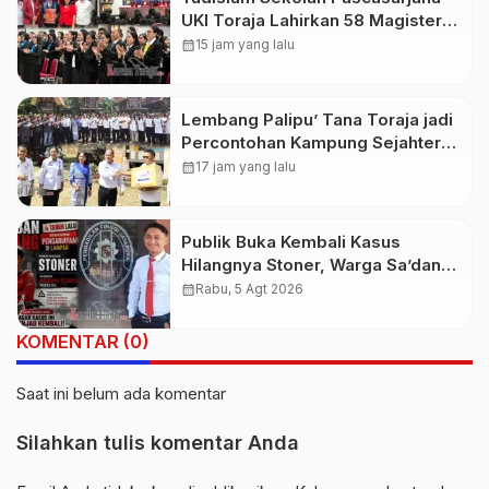
UKI Toraja Lahirkan 58 Magister
Baru
calendar_month
15 jam yang lalu
Lembang Palipu’ Tana Toraja jadi
Percontohan Kampung Sejahtera
oleh Kemensos
calendar_month
17 jam yang lalu
Publik Buka Kembali Kasus
Hilangnya Stoner, Warga Sa’dan
Malimbong, DPRD dan
calendar_month
Rabu, 5 Agt 2026
Stakeholder Terkait Diminta
Bersikap
KOMENTAR (0)
Saat ini belum ada komentar
Silahkan tulis komentar Anda