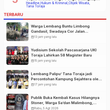
Headline
Hukum & Kriminal
Objek Wisata
Polisi
Tana Toraja
TERBARU
Warga Lembang Buntu Limbong
Gandasil, Swadaya Cor Jalan
Sepanjang 500 Meter
calendar_month
13 jam yang lalu
Yudisium Sekolah Pascasarjana UKI
Toraja Lahirkan 58 Magister Baru
calendar_month
15 jam yang lalu
Lembang Palipu’ Tana Toraja jadi
Percontohan Kampung Sejahtera oleh
Kemensos
calendar_month
17 jam yang lalu
Publik Buka Kembali Kasus Hilangnya
Stoner, Warga Sa’dan Malimbong,
DPRD dan Stakeholder Terkait Diminta
calendar_month
Rabu, 5 Agt 2026