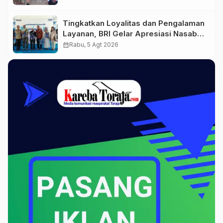
Bersikap
Tingkatkan Loyalitas dan Pengalaman
Layanan, BRI Gelar Apresiasi Nasabah
Pensiunan
calendar_month
Rabu, 5 Agt 2026