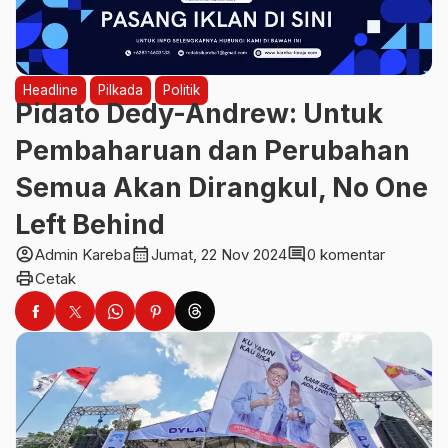
Headline
Pilkada
Politik
Pidato Dedy-Andrew: Untuk
Pembaharuan dan Perubahan
Semua Akan Dirangkul, No One
Left Behind
account_circle
calendar_month
comment
Admin Kareba
Jumat, 22 Nov 2024
0 komentar
print
Cetak