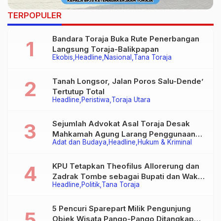
TERPOPULER
Bandara Toraja Buka Rute Penerbangan
Langsung Toraja-Balikpapan
Ekobis
Headline
Nasional
Tana Toraja
Tanah Longsor, Jalan Poros Salu-Dende’
Tertutup Total
Headline
Peristiwa
Toraja Utara
Sejumlah Advokat Asal Toraja Desak
Mahkamah Agung Larang Penggunaan
Adat dan Budaya
Headline
Hukum & Kriminal
Alat Berat pada Eksekusi Rumah Adat
Tongkonan
KPU Tetapkan Theofilus Allorerung dan
Zadrak Tombe sebagai Bupati dan Wakil
Headline
Politik
Tana Toraja
Bupati Tana Toraja Terpilih
5 Pencuri Sparepart Milik Pengunjung
Objek Wisata Pango-Pango Ditangkap