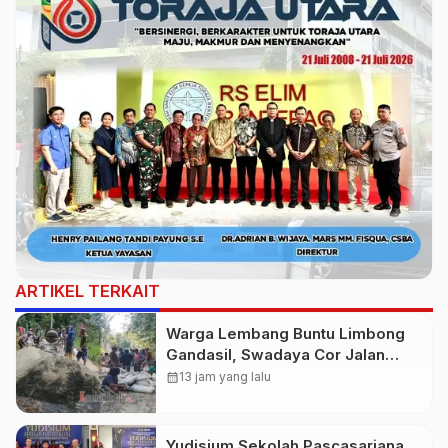
ARTIKEL TERKAIT
Warga Lembang Buntu Limbong
Gandasil, Swadaya Cor Jalan
Sepanjang 500 Meter
calendar_month
13 jam yang lalu
Yudisium Sekolah Pascasarjana