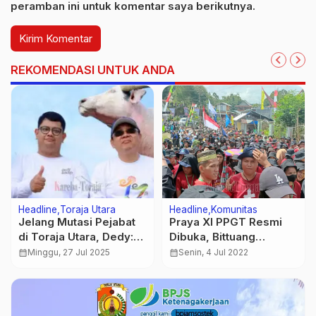
peramban ini untuk komentar saya berikutnya.
REKOMENDASI UNTUK ANDA
Headline
Toraja Utara
Headline
Komunitas
Jelang Mutasi Pejabat
Praya XI PPGT Resmi
di Toraja Utara, Dedy:
Dibuka, Bittuang
Tak Ada Dendam Politik
Dibanjiri Puluhan Ribu
calendar_month
Minggu, 27 Jul 2025
calendar_month
Senin, 4 Jul 2022
Pemuda