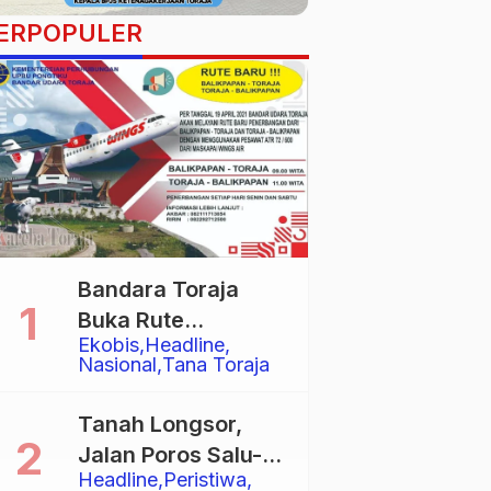
ERPOPULER
Bandara Toraja
Buka Rute
Ekobis
Headline
Penerbangan
Nasional
Tana Toraja
Langsung Toraja-
Balikpapan
Tanah Longsor,
Jalan Poros Salu-
Headline
Peristiwa
Dende’ Tertutup