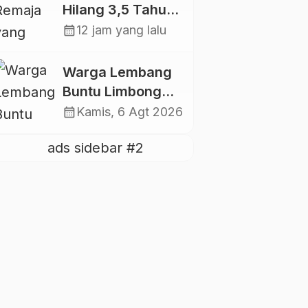
Hilang 3,5 Tahun
Lalu, Polres
calendar_month
12 jam yang lalu
Toraja Utara
Kembali Datangi
Warga Lembang
TKP
Buntu Limbong
Gandasil,
calendar_month
Kamis, 6 Agt 2026
Swadaya Cor
Jalan Sepanjang
500 Meter