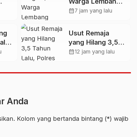
Warga Lembang
kan
Gasing Swadaya
calendar_month
7 jam yang lalu
Bangun Plat
Deker dan Talut
ng
Usut Remaja
Jalan
ala,
yang Hilang 3,5
untu
Penghubung
Tahun Lalu,
calendar_month
u
12 jam yang lalu
Antar Lembang
ngun
Polres Toraja
Utara Kembali
Datangi TKP
ar Anda
sikan. Kolom yang bertanda bintang (*) wajib