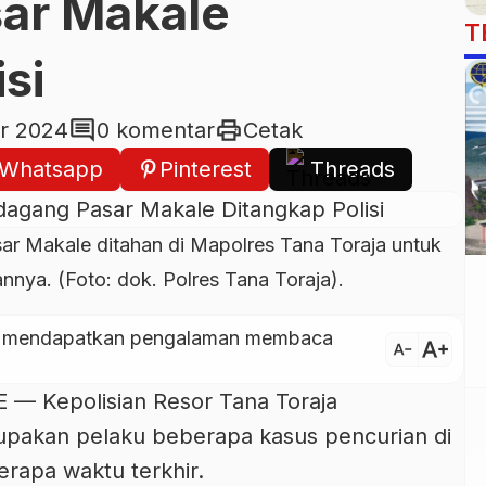
ar Makale
T
si
comment
print
r 2024
0 komentar
Cetak
Whatsapp
Pinterest
Threads
sar Makale ditahan di Mapolres Tana Toraja untuk
ya. (Foto: dok. Polres Tana Toraja).
ntuk mendapatkan pengalaman membaca
text_increase
text_decrease
 Kepolisian Resor Tana Toraja
pakan pelaku beberapa kasus pencurian di
erapa waktu terkhir.