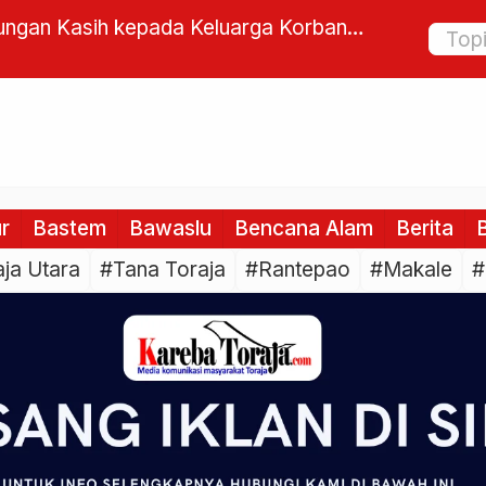
mukan Terapung di Sungai di Jembatan
Peran Ma
a Utara
Bittuang
ur
Bastem
Bawaslu
Bencana Alam
Berita
B
ja Utara
#Tana Toraja
#Rantepao
#Makale
#