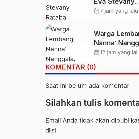
Eva Stevany
Rataba Salur
calendar_month
7 jam yang lalu
Bantuan Bagi
Warga
Warga Lemba
Terdampak
Nanna’ Nangg
Longsor di B
Swadaya Cor
calendar_month
12 jam yang lal
Pepasan
Jalan dan Ba
KOMENTAR (0)
Jembatan
Saat ini belum ada komentar
Silahkan tulis koment
Email Anda tidak akan dipublika
diisi