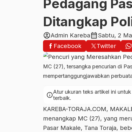
Pedagang Pas
Ditangkap Poli
account_circle
calendar_month
Admin Kareba
Sabtu, 2 Ma
Facebook
Twitter
MC (27), tersangka pencurian di Pa
mempertanggungjawabkan perbuatann
Atur ukuran teks artikel ini u
info
terbaik.
KAREBA-TORAJA.COM, MAKALE —
menangkap MC (27), yang meru
Pasar Makale, Tana Toraja, beb