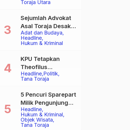
Toraja Utara
Total
Sejumlah Advokat
Asal Toraja Desak
Adat dan Budaya
Mahkamah Agung
Headline
Larang Penggunaan
Hukum & Kriminal
Alat Berat pada
Eksekusi Rumah
KPU Tetapkan
Adat Tongkonan
Theofilus
Headline
Politik
Allorerung dan
Tana Toraja
Zadrak Tombe
sebagai Bupati dan
5 Pencuri Sparepart
Wakil Bupati Tana
Milik Pengunjung
Toraja Terpilih
Headline
Objek Wisata
Hukum & Kriminal
Pango-Pango
Objek Wisata
Tana Toraja
Ditangkap Polisi