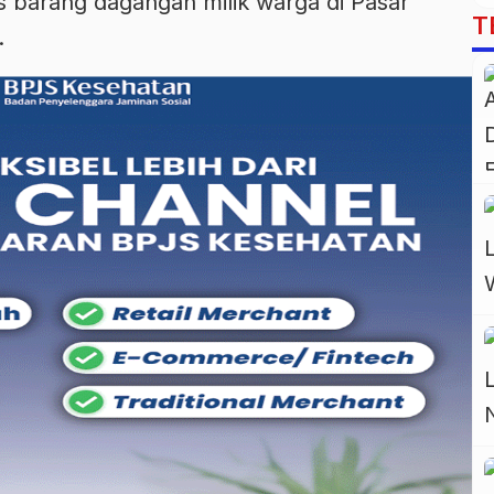
is barang dagangan milik warga di Pasar
T
.