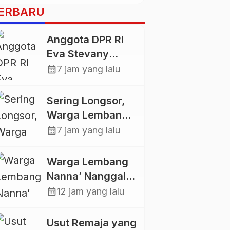
ERBARU
Anggota DPR RI
Eva Stevany
Rataba Salurkan
calendar_month
7 jam yang lalu
Bantuan Bagi
Warga
Sering Longsor,
Terdampak
Warga Lembang
Longsor di Buntu
Gasing Swadaya
calendar_month
7 jam yang lalu
Pepasan
Bangun Plat
Deker dan Talut
Warga Lembang
Jalan
Nanna’ Nanggala,
Penghubung
Swadaya Cor
calendar_month
12 jam yang lalu
Antar Lembang
Jalan dan Bangun
Jembatan
Usut Remaja yang