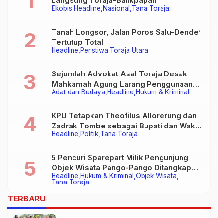
Langsung Toraja-Balikpapan
Ekobis
Headline
Nasional
Tana Toraja
Tanah Longsor, Jalan Poros Salu-Dende’
Tertutup Total
Headline
Peristiwa
Toraja Utara
Sejumlah Advokat Asal Toraja Desak
Mahkamah Agung Larang Penggunaan
Adat dan Budaya
Headline
Hukum & Kriminal
Alat Berat pada Eksekusi Rumah Adat
Tongkonan
KPU Tetapkan Theofilus Allorerung dan
Zadrak Tombe sebagai Bupati dan Wakil
Headline
Politik
Tana Toraja
Bupati Tana Toraja Terpilih
5 Pencuri Sparepart Milik Pengunjung
Objek Wisata Pango-Pango Ditangkap
Headline
Hukum & Kriminal
Objek Wisata
Polisi
Tana Toraja
TERBARU