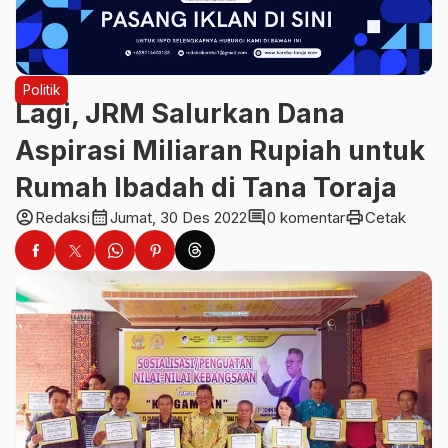
Politik
Lagi, JRM Salurkan Dana
Aspirasi Miliaran Rupiah untuk
Rumah Ibadah di Tana Toraja
account_circle
calendar_month
comment
print
Redaksi
Jumat, 30 Des 2022
0 komentar
Cetak