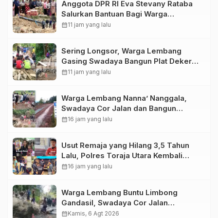
Anggota DPR RI Eva Stevany Rataba
Salurkan Bantuan Bagi Warga
Terdampak Longsor di Buntu Pepasan
calendar_month
11 jam yang lalu
Sering Longsor, Warga Lembang
Gasing Swadaya Bangun Plat Deker
dan Talut Jalan Penghubung Antar
calendar_month
11 jam yang lalu
Lembang
Warga Lembang Nanna’ Nanggala,
Swadaya Cor Jalan dan Bangun
Jembatan
calendar_month
16 jam yang lalu
Usut Remaja yang Hilang 3,5 Tahun
Lalu, Polres Toraja Utara Kembali
Datangi TKP
calendar_month
16 jam yang lalu
Warga Lembang Buntu Limbong
Gandasil, Swadaya Cor Jalan
Sepanjang 500 Meter
calendar_month
Kamis, 6 Agt 2026