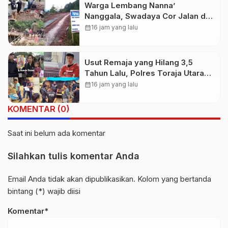
Warga Lembang Nanna’
Nanggala, Swadaya Cor Jalan dan
Bangun Jembatan
calendar_month
16 jam yang lalu
Usut Remaja yang Hilang 3,5
Tahun Lalu, Polres Toraja Utara
Kembali Datangi TKP
calendar_month
16 jam yang lalu
KOMENTAR (0)
Saat ini belum ada komentar
Silahkan tulis komentar Anda
Email Anda tidak akan dipublikasikan. Kolom yang bertanda
bintang (*) wajib diisi
Komentar*