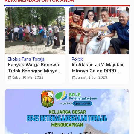
REKOMENDASI UNTUK ANDA
Ekobis
Tana Toraja
Politik
Banyak Warga Kecewa
Ini Alasan JRM Majukan
Tidak Kebagian Minyak
Istrinya Caleg DPRD
Goreng Saat Operasi
Sulsel
calendar_month
Rabu, 16 Mar 2022
calendar_month
Jumat, 2 Jun 2023
Pasar di Makale