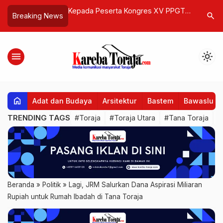
 Kongres XV PPGT,
Ratusan Penyandang Disabilitas di
Theofilus
search
Breaking News
kan Soal Disrubsi
Toraja Utara Terima Bantuan Rp 2-3
Pidato S
layanan Gerejawi
Juta
Tana Tora
menu
light_mode
home
Adat dan Budaya
Arsitektur
Bastem
Bawaslu
TRENDING TAGS
#Toraja
#Toraja Utara
#Tana Toraja
#
Beranda
»
Politik
»
Lagi, JRM Salurkan Dana Aspirasi Miliaran
Rupiah untuk Rumah Ibadah di Tana Toraja