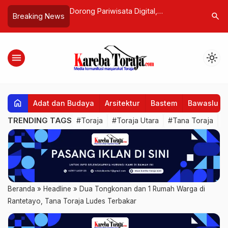
a Digital,
Forum Anak Sikamali’ Toraya
Harus Ad
search
Breaking News
 Angkatan 46 UKI
Kampanye “Stop Perkawinan Anak”
Kebaikan
asi Penunjuk Arah
di Puncak HAN 2025
Malea
ave Lewat QR Code
menu
light_mode
home
Adat dan Budaya
Arsitektur
Bastem
Bawaslu
TRENDING TAGS
#Toraja
#Toraja Utara
#Tana Toraja
#
Beranda
»
Headline
»
Dua Tongkonan dan 1 Rumah Warga di
Rantetayo, Tana Toraja Ludes Terbakar