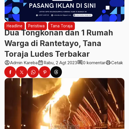
Headline
Peristiwa
Tana Toraja
Dua Tongkonan dan 1 Rumah
Warga di Rantetayo, Tana
Toraja Ludes Terbakar
account_circle
calendar_month
comment
print
Admin Kareba
Rabu, 2 Agt 2023
0 komentar
Cetak