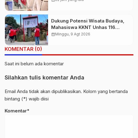
Dukung Potensi Wisata Budaya,
Mahasiswa KKNT Unhas 116
Kelurahan Nonongan Utara
calendar_month
Minggu, 9 Agt 2026
Pasang Papan Informasi Objek
Wisata Berbasis Digital
KOMENTAR (0)
Saat ini belum ada komentar
Silahkan tulis komentar Anda
Email Anda tidak akan dipublikasikan. Kolom yang bertanda
bintang (*) wajib diisi
Komentar*