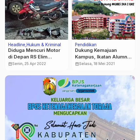
Headline
Hukum & Kriminal
Pendidikan
Diduga Mencuri Motor
Dukung Kemajuan
di Depan RS Elim
Kampus, Ikatan Alumni
Rantepao, Pemuda Ini
UKI Toraja akan Gelar
calendar_month
Senin, 25 Apr 2022
calendar_month
Selasa, 18 Mei 2021
Ditangkap Polisi
Musyawarah Besar