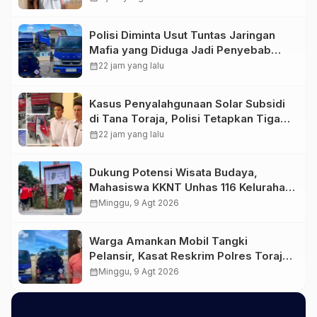
Polisi Diminta Usut Tuntas Jaringan
Mafia yang Diduga Jadi Penyebab
Kelangkaan BBM di Toraja
calendar_month
22 jam yang lalu
Kasus Penyalahgunaan Solar Subsidi
di Tana Toraja, Polisi Tetapkan Tiga
Tersangka Baru
calendar_month
22 jam yang lalu
Dukung Potensi Wisata Budaya,
Mahasiswa KKNT Unhas 116 Kelurahan
Nonongan Utara Pasang Papan
calendar_month
Minggu, 9 Agt 2026
Informasi Objek Wisata Berbasis
Digital
Warga Amankan Mobil Tangki
Pelansir, Kasat Reskrim Polres Toraja
Utara: Proses Hukum Berjalan
calendar_month
Minggu, 9 Agt 2026
Transparan