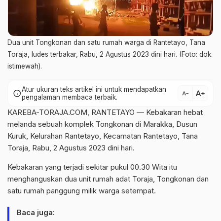
Dua unit Tongkonan dan satu rumah warga di Rantetayo, Tana
Toraja, ludes terbakar, Rabu, 2 Agustus 2023 dini hari. (Foto: dok.
istimewah).
Atur ukuran teks artikel ini untuk mendapatkan
text_increase
info
text_decrease
pengalaman membaca terbaik.
KAREBA-TORAJA.COM, RANTETAYO — Kebakaran hebat
melanda sebuah komplek Tongkonan di Marakka, Dusun
Kuruk, Kelurahan Rantetayo, Kecamatan Rantetayo, Tana
Toraja, Rabu, 2 Agustus 2023 dini hari.
Kebakaran yang terjadi sekitar pukul 00.30 Wita itu
menghanguskan dua unit rumah adat Toraja, Tongkonan dan
satu rumah panggung milik warga setempat.
Baca juga: