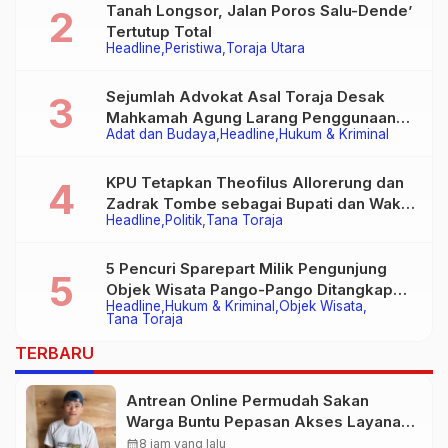
Tanah Longsor, Jalan Poros Salu-Dende’
Tertutup Total
Headline
Peristiwa
Toraja Utara
Sejumlah Advokat Asal Toraja Desak
Mahkamah Agung Larang Penggunaan
Adat dan Budaya
Headline
Hukum & Kriminal
Alat Berat pada Eksekusi Rumah Adat
Tongkonan
KPU Tetapkan Theofilus Allorerung dan
Zadrak Tombe sebagai Bupati dan Wakil
Headline
Politik
Tana Toraja
Bupati Tana Toraja Terpilih
5 Pencuri Sparepart Milik Pengunjung
Objek Wisata Pango-Pango Ditangkap
Headline
Hukum & Kriminal
Objek Wisata
Polisi
Tana Toraja
TERBARU
Antrean Online Permudah Sakan
Warga Buntu Pepasan Akses Layanan
Kesehatan Tanpa Hambatan
calendar_month
8 jam yang lalu