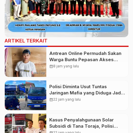
ARTIKEL TERKAIT
Antrean Online Permudah Sakan
Warga Buntu Pepasan Akses
Layanan Kesehatan Tanpa
calendar_month
8 jam yang lalu
Hambatan
Polisi Diminta Usut Tuntas
Jaringan Mafia yang Diduga Jadi
Penyebab Kelangkaan BBM di
calendar_month
22 jam yang lalu
Toraja
Kasus Penyalahgunaan Solar
Subsidi di Tana Toraja, Polisi
Tetapkan Tiga Tersangka Baru
calendar_month
22 jam yang lalu