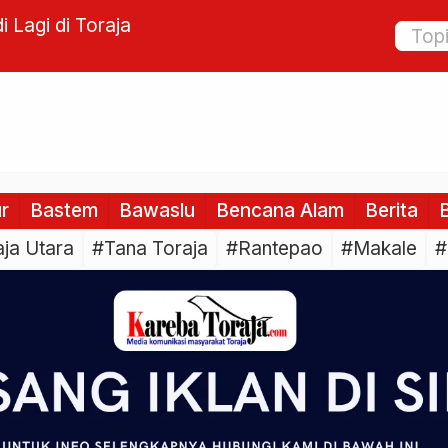
rang Berhak Menerima atau Menolak
Diduga C
19
Utara Di
ur
Bastem
Bawaslu
Bencana Alam
Berita
B
ja Utara
#Tana Toraja
#Rantepao
#Makale
#