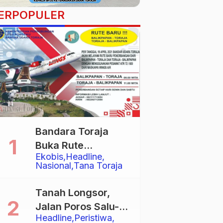
ERPOPULER
Bandara Toraja
Buka Rute
Ekobis
Headline
Penerbangan
Nasional
Tana Toraja
Langsung Toraja-
Balikpapan
Tanah Longsor,
Jalan Poros Salu-
Headline
Peristiwa
Dende’ Tertutup