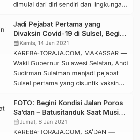
dimulai dari diri sendiri dan lingkungan
pekerjaan. Itulah yang dilakukan
Jadi Pejabat Pertama yang
anggota DPRD Provinsi Sulawesi
Divaksin Covid-19 di Sulsel, Begini
Selatan, John Rende Mangontan saat
Reaksi Andi Sudirman
calendar_month
Kamis, 14 Jan 2021
menggelar acara sosialisasi Peraturan
KAREBA-TORAJA.COM, MAKASSAR —
Daerah (Perda) Provinsi Sulsel Nomor
Wakil Gubernur Sulawesi Selatan, Andi
10 Tahun 2010 tentang Pajak Daerah di
Sudirman Sulaiman menjadi pejabat
Kelurahan Lemo, Kecamatan
Sulsel pertama yang disuntik vaksin
Mengkendek, Tana Toraja, Sabtu, 30
Covid-19 pada pencanangan
Januari 2021. Meski dihadiri […]
FOTO: Begini Kondisi Jalan Poros
pelaksanaan vaksinasi Covid-19 ini
Sa’dan – Batusitanduk Saat Musim
berlangsung di RS Dadi Makassar,
Hujan
calendar_month
Jumat, 8 Jan 2021
Kamis, 14 Januari 2021. Kepada
KAREBA-TORAJA.COM, SA’DAN —
wartawan, Andi Sudirman bercerita,