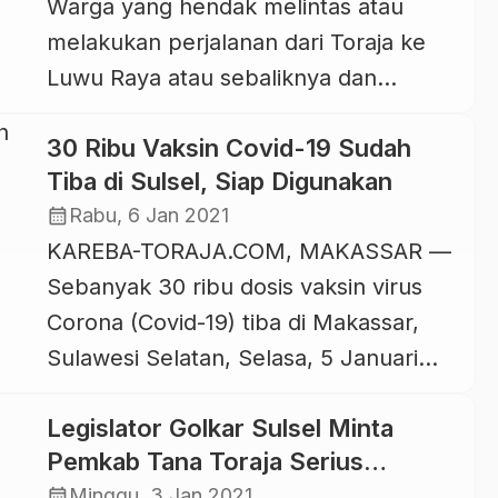
Warga yang hendak melintas atau
detik-detik menjelang disuntik vaksin
melakukan perjalanan dari Toraja ke
Covid-19, dirinya sempat merasa deg-
Luwu Raya atau sebaliknya dan
degan. Namun setelah masuk ruang
mengambil jalur Sa’dan
vaksinasi, Andi Sudirman mengaku […]
30 Ribu Vaksin Covid-19 Sudah
(Sangkaropi/Toraja Utara) ke
Tiba di Sulsel, Siap Digunakan
Batusitanduk (Luwu), dihimbau untuk
calendar_month
Rabu, 6 Jan 2021
berhati-hati dan selalu waspada.
KAREBA-TORAJA.COM, MAKASSAR —
Pasalnya, beberapa titik di jalan poros
Sebanyak 30 ribu dosis vaksin virus
yang menghubungkan Kabupaten
Corona (Covid-19) tiba di Makassar,
Toraja Utara dan Luwu itu, dalam
Sulawesi Selatan, Selasa, 5 Januari
kondisi rusak, licin, dan berlumpur.
2021. Setelah tiba di terminal Cargo
Apalagi saat ini […]
Legislator Golkar Sulsel Minta
Bandara Hasanuddin Makassar, 30
Pemkab Tana Toraja Serius
ribu vaksin itu dikawal aparat TNI dan
Tangani Covid-19
calendar_month
Minggu, 3 Jan 2021