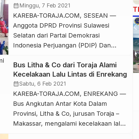
Jadi Usulan Masyarakat ke Dan
calendar_month
Minggu, 7 Feb 2021
T
Pongtasik
KAREBA-TORAJA.COM, SESEAN —
Anggota DPRD Provinsi Sulawesi
Selatan dari Partai Demokrasi
Indonesia Perjuangan (PDIP) Dan
Pongtasik melaksanakan reses masa
Bus Litha & Co dari Toraja Alami
sidang II tahun 2020-2021 di Kelurahan
Kecelakaan Lalu Lintas di Enrekang
Buntu Barana, Kecamatan Tikala,
calendar_month
Sabtu, 6 Feb 2021
Kabupaten Toraja Utara, Minggu, 7
KAREBA-TORAJA.COM, ENREKANG —
Februari 2021. Dalam reses masa
Bus Angkutan Antar Kota Dalam
sidang II ini, selain mendengar dan
Provinsi, Litha & Co, jurusan Toraja –
menerima aspirasi masyarakat, Dan
Makassar, mengalami kecelakaan lalu
Pongtasik juga melakukan sosialisasi
lintas di lampu merah (traffic light)
protokol kesehatan […]