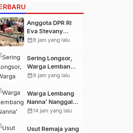
ERBARU
Anggota DPR RI
Eva Stevany
Rataba Salurkan
calendar_month
8 jam yang lalu
Bantuan Bagi
Warga
Sering Longsor,
Terdampak
Warga Lembang
Longsor di Buntu
Gasing Swadaya
calendar_month
9 jam yang lalu
Pepasan
Bangun Plat
Deker dan Talut
Warga Lembang
Jalan
Nanna’ Nanggala,
Penghubung
Swadaya Cor
calendar_month
14 jam yang lalu
Antar Lembang
Jalan dan Bangun
Jembatan
Usut Remaja yang