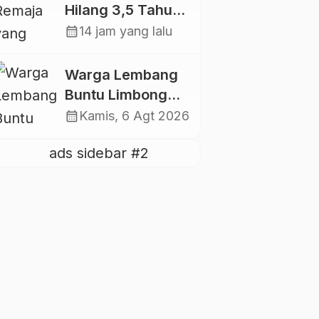
Hilang 3,5 Tahun
Lalu, Polres
calendar_month
14 jam yang lalu
Toraja Utara
Kembali Datangi
Warga Lembang
TKP
Buntu Limbong
Gandasil,
calendar_month
Kamis, 6 Agt 2026
Swadaya Cor
Jalan Sepanjang
500 Meter