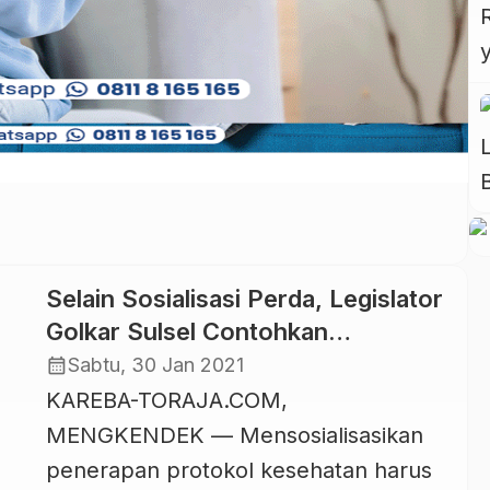
Pelestarian dan Pemajuan Kebudayaan
Takbenda ini berlangsung di Lembang
(Desa) Lea, Kecamatan Makale,
Kabupaten Tana Toraja, Minggu, 31
Januari 2021. Kegiatan […]
Selain Sosialisasi Perda, Legislator
Golkar Sulsel Contohkan
Penerapan Protokol Kesehatan
calendar_month
Sabtu, 30 Jan 2021
KAREBA-TORAJA.COM,
MENGKENDEK — Mensosialisasikan
penerapan protokol kesehatan harus