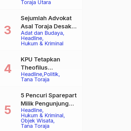
Toraja Utara
Total
Sejumlah Advokat
Asal Toraja Desak
Adat dan Budaya
Mahkamah Agung
Headline
Larang Penggunaan
Hukum & Kriminal
Alat Berat pada
Eksekusi Rumah
KPU Tetapkan
Adat Tongkonan
Theofilus
Headline
Politik
Allorerung dan
Tana Toraja
Zadrak Tombe
sebagai Bupati dan
5 Pencuri Sparepart
Wakil Bupati Tana
Milik Pengunjung
Toraja Terpilih
Headline
Objek Wisata
Hukum & Kriminal
Pango-Pango
Objek Wisata
Tana Toraja
Ditangkap Polisi