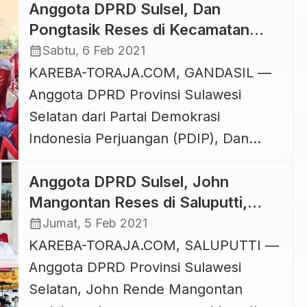
Anggota DPRD Sulsel, Dan
Kota Enrekang, Jumat, 5 Februari
Pongtasik Reses di Kecamatan
2021. Bus dengan nomor polisi DD
Gandangbatu Sillanan, Tana Toraja
calendar_month
Sabtu, 6 Feb 2021
7801 ini bertabrakan dengan minibus
KAREBA-TORAJA.COM, GANDASIL —
Daihatsu Xenia dengan nomor polisi
Anggota DPRD Provinsi Sulawesi
DP 1110 CL di depan kantor Bank BRI
Selatan dari Partai Demokrasi
Cabang […]
Indonesia Perjuangan (PDIP), Dan
Pongtasik melaksanakan reses masa
Anggota DPRD Sulsel, John
sidang II tahun 2020-2021 di Lembang
Mangontan Reses di Saluputti,
(Desa) Gandangbatu, Kecamatan
Tana Toraja
calendar_month
Jumat, 5 Feb 2021
Gandangbatu Sillanan, Kabupaten
KAREBA-TORAJA.COM, SALUPUTTI —
Tana Toraja, Sabtu, 6 Februari 2021.
Anggota DPRD Provinsi Sulawesi
Dalam reses masa sidang II ini, selain
Selatan, John Rende Mangontan
mendengar dan menerima aspirasi