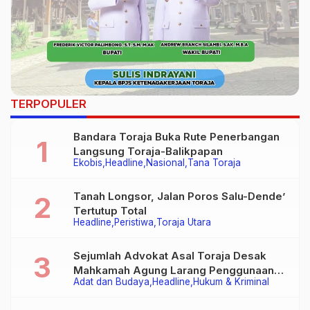
TERPOPULER
Bandara Toraja Buka Rute Penerbangan
Langsung Toraja-Balikpapan
Ekobis
Headline
Nasional
Tana Toraja
Tanah Longsor, Jalan Poros Salu-Dende’
Tertutup Total
Headline
Peristiwa
Toraja Utara
Sejumlah Advokat Asal Toraja Desak
Mahkamah Agung Larang Penggunaan
Adat dan Budaya
Headline
Hukum & Kriminal
Alat Berat pada Eksekusi Rumah Adat
Tongkonan