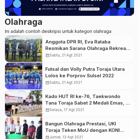
Olahraga
Ini adalah contoh deskripsi untuk kategori olahraga
Anggota DPR RI, Eva Rataba
Resmikan Sarana Olahraga Rekreasi
di Toraja
calendar_month
Sabtu, 21 Agt 2021
Futsal dan Volly Putra Toraja Utara
Lolos ke Porprov Sulsel 2022
calendar_month
Sabtu, 21 Agt 2021
Kado HUT RI ke-76, Taekwondo
Tana Toraja Sabet 2 Medali Emas, 2
Perak, dan 6 Perunggu
calendar_month
Selasa, 17 Agt 2021
Bangun Olahraga Prestasi, UKI
Toraja Teken MoU dengan KONI
Toraja Utara
calendar_month
Jumat, 13 Agt 2021