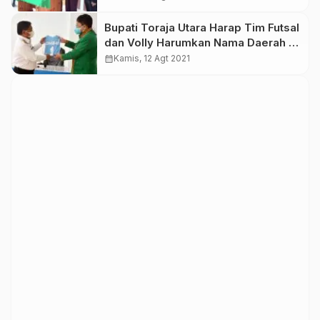
Bupati Toraja Utara Harap Tim Futsal
dan Volly Harumkan Nama Daerah di
Ajang Pra Porda
calendar_month
Kamis, 12 Agt 2021