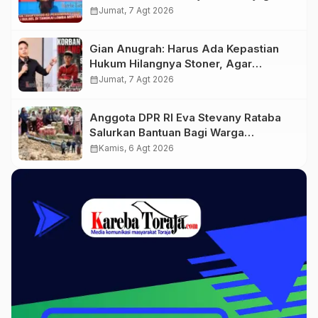
Lolos ke Pekan Seni Mahasiswa
calendar_month
Jumat, 7 Agt 2026
Nasional 2026
Gian Anugrah: Harus Ada Kepastian
Hukum Hilangnya Stoner, Agar
Keluarga tidak Larut dalam Trauma
calendar_month
Jumat, 7 Agt 2026
dan Kesedihan Berkepanjangan
Anggota DPR RI Eva Stevany Rataba
Salurkan Bantuan Bagi Warga
Terdampak Longsor di Buntu Pepasan
calendar_month
Kamis, 6 Agt 2026