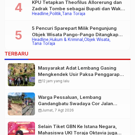
KPU Tetapkan Theofilus Allorerung dan
Zadrak Tombe sebagai Bupati dan Wakil
Headline
Politik
Tana Toraja
Bupati Tana Toraja Terpilih
5 Pencuri Sparepart Milik Pengunjung
Objek Wisata Pango-Pango Ditangkap
Headline
Hukum & Kriminal
Objek Wisata
Polisi
Tana Toraja
TERBARU
Masyarakat Adat Lembang Gasing
Mengkendek Usir Paksa Penggarap
yang Rusak Kawasan Hutan
calendar_month
12 jam yang lalu
Warga Pessaluan, Lembang
Gandangbatu Swadaya Cor Jalan
Kabupaten
calendar_month
Jumat, 7 Agt 2026
Selain Tiket GBN Ke Istana Negara,
Mahasiswa UKI Toraja Oktavia juga