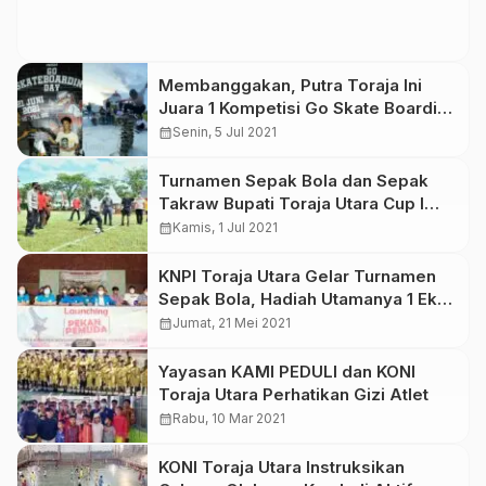
Membanggakan, Putra Toraja Ini
Juara 1 Kompetisi Go Skate Boarding
Day 2021
calendar_month
Senin, 5 Jul 2021
Turnamen Sepak Bola dan Sepak
Takraw Bupati Toraja Utara Cup I
Resmi Dibuka
calendar_month
Kamis, 1 Jul 2021
KNPI Toraja Utara Gelar Turnamen
Sepak Bola, Hadiah Utamanya 1 Ekor
Kerbau
calendar_month
Jumat, 21 Mei 2021
Yayasan KAMI PEDULI dan KONI
Toraja Utara Perhatikan Gizi Atlet
calendar_month
Rabu, 10 Mar 2021
KONI Toraja Utara Instruksikan