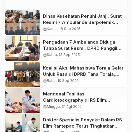
Dinas Kesehatan Penuhi Janji, Surat
Resmi 7 Ambulance Berpolemik
Dihadirkan Dalam RDP DPRD Tana
calendar_month
Kamis, 18 Sep 2025
Toraja
Pengadaan 7 Ambulance Diduga
Tanpa Surat Resmi, DPRD Panggil
Dinkes Tana Toraja
calendar_month
Sabtu, 13 Sep 2025
Koalisi Aksi Mahasiswa Toraja Gelar
Unjuk Rasa di DPRD Tana Toraja,
Sampaikan 7 Poin Tuntutan
calendar_month
Rabu, 10 Sep 2025
Mengenal Fasilitas
Cardiotocography di RS Elim
Rantepao, Alat Canggih Untuk
calendar_month
Minggu, 31 Agt 2025
Keselamatan Ibu dan Janin
Dokter Spesialis Penyakit Dalam RS
Elim Rantepao Terus Tingkatkan