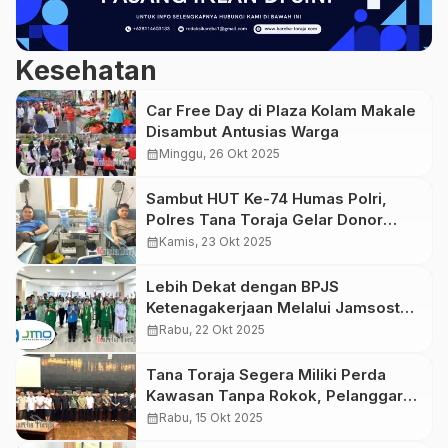
Kesehatan
Car Free Day di Plaza Kolam Makale
Disambut Antusias Warga
calendar_month
Minggu, 26 Okt 2025
Sambut HUT Ke-74 Humas Polri,
Polres Tana Toraja Gelar Donor
Darah
calendar_month
Kamis, 23 Okt 2025
Lebih Dekat dengan BPJS
Ketenagakerjaan Melalui Jamsostek
Mobile (JMO)
calendar_month
Rabu, 22 Okt 2025
Tana Toraja Segera Miliki Perda
Kawasan Tanpa Rokok, Pelanggar
Bisa Didenda Hingga 50 juta
calendar_month
Rabu, 15 Okt 2025