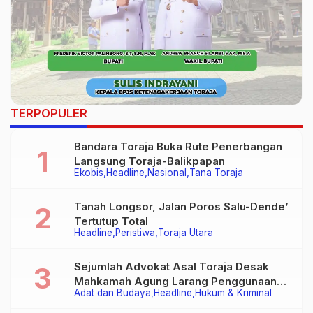
TERPOPULER
Bandara Toraja Buka Rute Penerbangan
Langsung Toraja-Balikpapan
Ekobis
Headline
Nasional
Tana Toraja
Tanah Longsor, Jalan Poros Salu-Dende’
Tertutup Total
Headline
Peristiwa
Toraja Utara
Sejumlah Advokat Asal Toraja Desak
Mahkamah Agung Larang Penggunaan
Adat dan Budaya
Headline
Hukum & Kriminal
Alat Berat pada Eksekusi Rumah Adat
Tongkonan