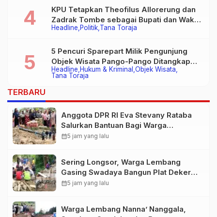
KPU Tetapkan Theofilus Allorerung dan
Zadrak Tombe sebagai Bupati dan Wakil
Headline
Politik
Tana Toraja
Bupati Tana Toraja Terpilih
5 Pencuri Sparepart Milik Pengunjung
Objek Wisata Pango-Pango Ditangkap
Headline
Hukum & Kriminal
Objek Wisata
Polisi
Tana Toraja
TERBARU
Anggota DPR RI Eva Stevany Rataba
Salurkan Bantuan Bagi Warga
Terdampak Longsor di Buntu Pepasan
calendar_month
5 jam yang lalu
Sering Longsor, Warga Lembang
Gasing Swadaya Bangun Plat Deker
dan Talut Jalan Penghubung Antar
calendar_month
5 jam yang lalu
Lembang
Warga Lembang Nanna’ Nanggala,