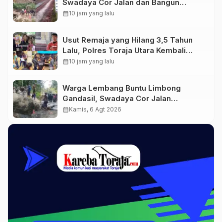
Swadaya Cor Jalan dan Bangun
Jembatan
calendar_month
10 jam yang lalu
Usut Remaja yang Hilang 3,5 Tahun
Lalu, Polres Toraja Utara Kembali
Datangi TKP
calendar_month
10 jam yang lalu
Warga Lembang Buntu Limbong
Gandasil, Swadaya Cor Jalan
Sepanjang 500 Meter
calendar_month
Kamis, 6 Agt 2026