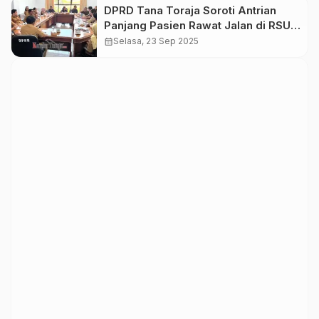
DPRD Tana Toraja Soroti Antrian
Panjang Pasien Rawat Jalan di RSUD
Lakipadada
calendar_month
Selasa, 23 Sep 2025